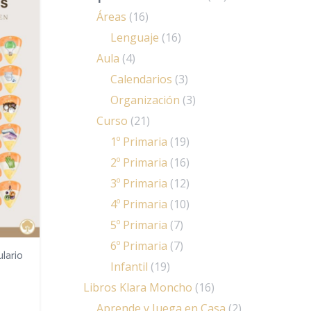
Áreas
(16)
Lenguaje
(16)
Aula
(4)
Calendarios
(3)
Organización
(3)
Curso
(21)
1º Primaria
(19)
2º Primaria
(16)
3º Primaria
(12)
4º Primaria
(10)
5º Primaria
(7)
6º Primaria
(7)
lario
Infantil
(19)
Libros Klara Moncho
(16)
Aprende y Juega en Casa
(2)