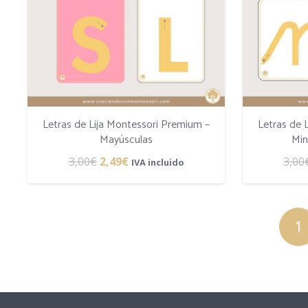
Letras de Lija Montessori Premium –
Letras de 
Mayúsculas
Min
El
El
3,00
€
2,49
€
3,00
IVA incluido
precio
precio
original
actual
era:
es:
1
3,00€.
2,49€.