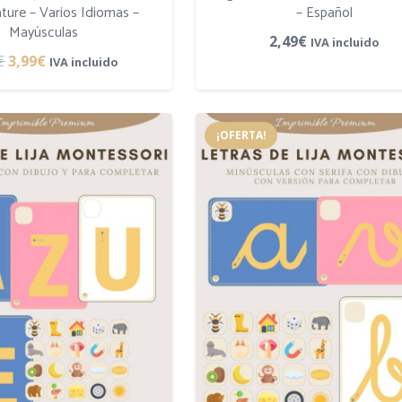
ure – Varios Idiomas –
– Español
Mayúsculas
2,49
€
IVA incluido
El
El
€
3,99
€
IVA incluido
precio
precio
original
actual
¡OFERTA!
era:
es:
4,99€.
3,99€.