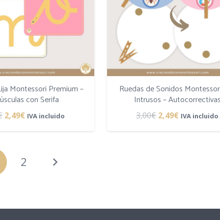
Lija Montessori Premium –
Ruedas de Sonidos Montessor
úsculas con Serifa
Intrusos – Autocorrectiva
El
El
El
El
€
2,49
€
3,00
€
2,49
€
IVA incluido
IVA incluido
precio
precio
precio
precio
original
actual
original
actual
era:
es:
era:
es:
2
3,00€.
2,49€.
3,00€.
2,49€.