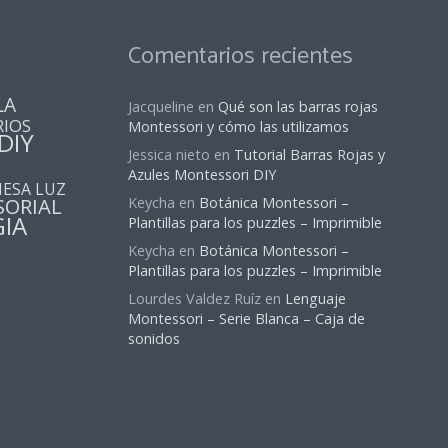
Comentarios recientes
LA
Jacqueline
en
Qué son las barras rojas
RIOS
Montessori y cómo las utilizamos
DIY
Jessica nieto
en
Tutorial Barras Rojas y
Azules Montessori DIY
ESA LUZ
SORIAL
Keycha
en
Botánica Montessori –
IA
Plantillas para los puzzles – Imprimible
Keycha
en
Botánica Montessori –
Plantillas para los puzzles – Imprimible
Lourdes Valdez Ruíz
en
Lenguaje
Montessori – Serie Blanca – Caja de
sonidos