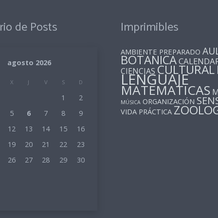
rio de Posts
Imprimibles
AU
AMBIENTE PREPARADO
BOTANICA
CALENDA
agosto 2026
CULTURAL
CIENCIAS
LENGUAJE
X
J
V
S
D
MATEMATICAS
M
1
2
SEN
ORGANIZACIÓN
MÚSICA
ZOOLOG
VIDA PRÁCTICA
5
6
7
8
9
12
13
14
15
16
19
20
21
22
23
26
27
28
29
30