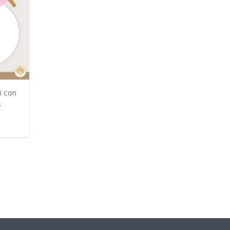
i con
s