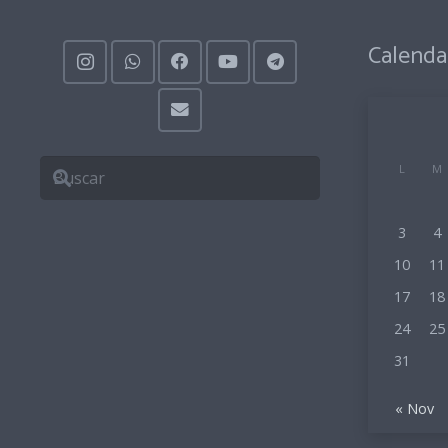
Calenda
L
M
3
4
10
11
17
18
24
25
31
« Nov