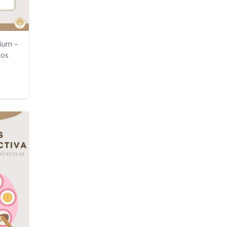
mium –
jos