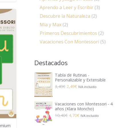
Aprendo a Leer y Escribir
(3)
Descubre la Naturaleza
(2)
Mía y Max
(2)
Primeros Descubrimientos
(2)
Vacaciones Con Montessori
(5)
Destacados
Tabla de Rutinas -
Personalizable y Extensible
El
El
3,49
€
2,49
€
IVA incluido
precio
precio
original
actual
Vacaciones con Montessori - 4
años (Klara Moncho)
era:
es:
El
El
10,40
€
4,70
€
IVA incluido
3,49€.
2,49€.
precio
precio
remium