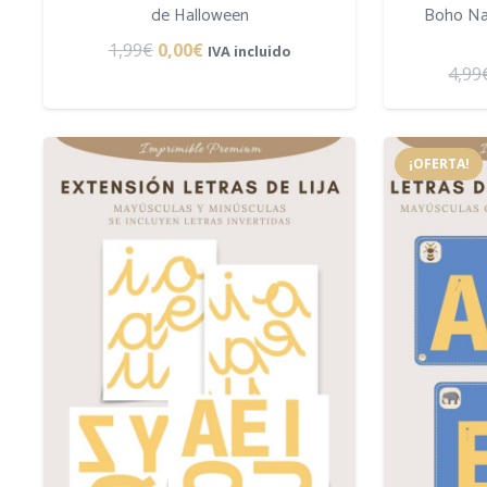
de Halloween
Boho Nat
El
El
1,99
€
0,00
€
IVA incluido
4,99
precio
precio
original
actual
era:
es:
¡OFERTA!
1,99€.
0,00€.