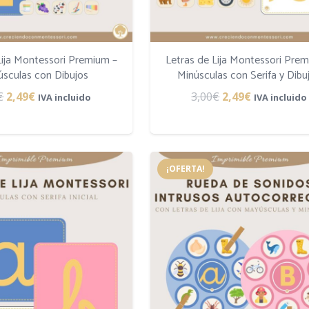
Lija Montessori Premium –
Letras de Lija Montessori Pre
sculas con Dibujos
Minúsculas con Serifa y Dibu
El
El
El
El
€
2,49
€
3,00
€
2,49
€
IVA incluido
IVA incluido
precio
precio
precio
precio
original
actual
original
actual
era:
es:
era:
es:
¡OFERTA!
3,00€.
2,49€.
3,00€.
2,49€.