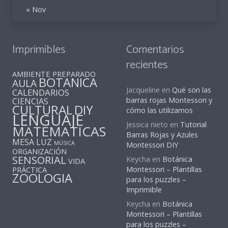
« Nov
Imprimibles
Comentarios
recientes
AMBIENTE PREPARADO
BOTANICA
AULA
Jacqueline
en
Qué son las
CALENDARIOS
barras rojas Montessori y
CIENCIAS
CULTURAL
DIY
cómo las utilizamos
LENGUAJE
Jessica nieto
en
Tutorial
MATEMATICAS
Barras Rojas y Azules
MESA LUZ
MÚSICA
Montessori DIY
ORGANIZACIÓN
SENSORIAL
Keycha
en
Botánica
VIDA
PRÁCTICA
Montessori – Plantillas
ZOOLOGIA
para los puzzles –
Imprimible
Keycha
en
Botánica
Montessori – Plantillas
para los puzzles –