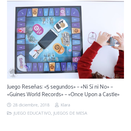
Juego Reseñas: «5 segundos» – «Ni Sí ni No» –
«Guines World Records» – «Once Upon a Castle»
28 diciembre, 2018
Klara
JUEGO EDUCATIVO
,
JUEGOS DE MESA