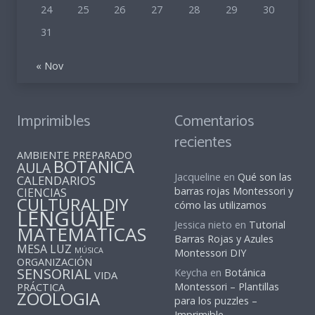
24
25
26
27
28
29
30
31
« Nov
Imprimibles
Comentarios
recientes
AMBIENTE PREPARADO
BOTANICA
AULA
Jacqueline
en
Qué son las
CALENDARIOS
barras rojas Montessori y
CIENCIAS
CULTURAL
DIY
cómo las utilizamos
LENGUAJE
Jessica nieto
en
Tutorial
MATEMATICAS
Barras Rojas y Azules
MESA LUZ
MÚSICA
Montessori DIY
ORGANIZACIÓN
SENSORIAL
Keycha
en
Botánica
VIDA
PRÁCTICA
Montessori – Plantillas
ZOOLOGIA
para los puzzles –
Imprimible