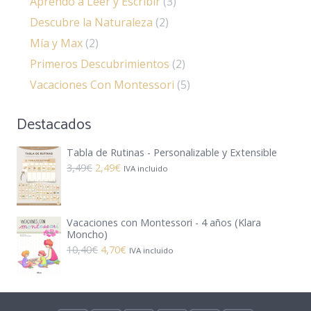
Aprendo a Leer y Escribir
(3)
Descubre la Naturaleza
(2)
Mía y Max
(2)
Primeros Descubrimientos
(2)
Vacaciones Con Montessori
(5)
Destacados
Tabla de Rutinas - Personalizable y Extensible
El
El
3,49
€
2,49
€
IVA incluido
precio
precio
original
actual
Vacaciones con Montessori - 4 años (Klara
era:
es:
Moncho)
3,49€.
2,49€.
El
El
10,40
€
4,70
€
IVA incluido
precio
precio
original
actual
era:
es: