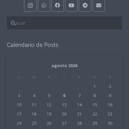
10,40€.
4,70€.
Calendario de Posts
agosto 2026
L
M
X
J
V
S
D
1
2
3
4
5
6
7
8
9
10
11
12
13
14
15
16
17
18
19
20
21
22
23
24
25
26
27
28
29
30