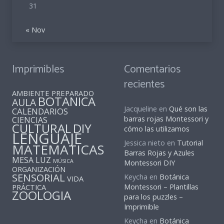
31
« Nov
Imprimibles
Comentarios
recientes
AMBIENTE PREPARADO
BOTANICA
AULA
Jacqueline
en
Qué son las
CALENDARIOS
barras rojas Montessori y
CIENCIAS
CULTURAL
DIY
cómo las utilizamos
LENGUAJE
Jessica nieto
en
Tutorial
MATEMATICAS
Barras Rojas y Azules
MESA LUZ
MÚSICA
Montessori DIY
ORGANIZACIÓN
SENSORIAL
Keycha
en
Botánica
VIDA
PRÁCTICA
Montessori – Plantillas
ZOOLOGIA
para los puzzles –
Imprimible
Keycha
en
Botánica