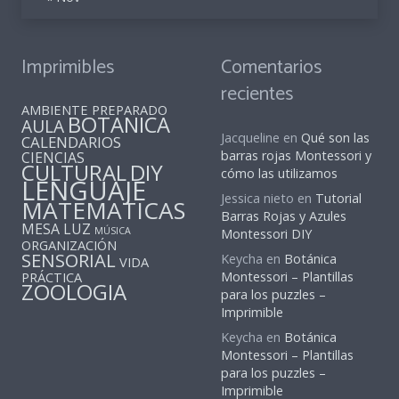
Imprimibles
Comentarios
recientes
AMBIENTE PREPARADO
BOTANICA
AULA
Jacqueline
en
Qué son las
CALENDARIOS
barras rojas Montessori y
CIENCIAS
CULTURAL
DIY
cómo las utilizamos
LENGUAJE
Jessica nieto
en
Tutorial
MATEMATICAS
Barras Rojas y Azules
MESA LUZ
MÚSICA
Montessori DIY
ORGANIZACIÓN
SENSORIAL
Keycha
en
Botánica
VIDA
PRÁCTICA
Montessori – Plantillas
ZOOLOGIA
para los puzzles –
Imprimible
Keycha
en
Botánica
Montessori – Plantillas
para los puzzles –
Imprimible