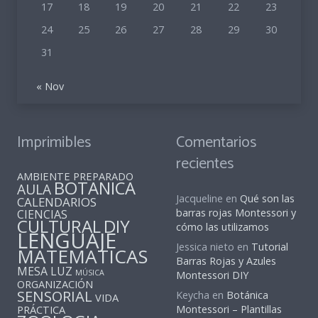
17
18
19
20
21
22
23
24
25
26
27
28
29
30
31
« Nov
Imprimibles
Comentarios
recientes
AMBIENTE PREPARADO
BOTANICA
AULA
Jacqueline
en
Qué son las
CALENDARIOS
barras rojas Montessori y
CIENCIAS
CULTURAL
DIY
cómo las utilizamos
LENGUAJE
Jessica nieto
en
Tutorial
MATEMATICAS
Barras Rojas y Azules
MESA LUZ
MÚSICA
Montessori DIY
ORGANIZACIÓN
SENSORIAL
Keycha
en
Botánica
VIDA
PRÁCTICA
Montessori – Plantillas