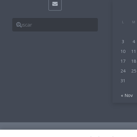
L
M
3
4
10
11
17
18
24
25
31
« Nov
© 2023 Todos los derechos reservados.
Creciendo Con Monte