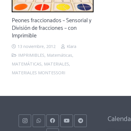
Peones fraccionados – Sensorial y
División de fracciones – con
Imprimible
13 noviembre, 2012
Klara
IMPRIMIBLES
,
Matemáticas
,
MATEMÁTICAS
,
MATERIALES
,
MATERIALES MONTESSORI
Calenda