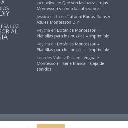
LA
Jacqueline
en
Qué son las barras rojas
RIOS
Montessori y cómo las utilizamos
DIY
Jessica nieto
en
Tutorial Barras Rojas y
Azules Montessori DIY
ESA LUZ
SORIAL
Keycha
en
Botánica Montessori –
IA
Plantillas para los puzzles – Imprimible
Keycha
en
Botánica Montessori –
Plantillas para los puzzles – Imprimible
Lourdes Valdez Ruíz
en
Lenguaje
Montessori – Serie Blanca – Caja de
sonidos
Política Privacidad
|
Contacto
|
Acerca de
|
Suscribirse