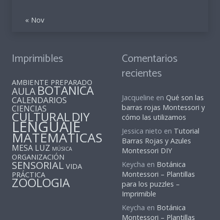
« Nov
Imprimibles
Comentarios
recientes
AMBIENTE PREPARADO
BOTANICA
AULA
Jacqueline
en
Qué son las
CALENDARIOS
barras rojas Montessori y
CIENCIAS
CULTURAL
DIY
cómo las utilizamos
LENGUAJE
Jessica nieto
en
Tutorial
MATEMATICAS
Barras Rojas y Azules
MESA LUZ
MÚSICA
Montessori DIY
ORGANIZACIÓN
SENSORIAL
Keycha
en
Botánica
VIDA
PRÁCTICA
Montessori – Plantillas
ZOOLOGIA
para los puzzles –
Imprimible
Keycha
en
Botánica
Montessori – Plantillas