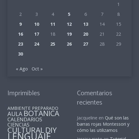
1
2
3
4
5
6
7
8
9
10
11
12
13
14
15
16
17
18
19
20
21
22
23
24
25
26
27
28
29
30
« Ago
Oct »
Imprimibles
Comentarios
recientes
AMBIENTE PREPARADO
BOTANICA
AULA
Jacqueline
en
Qué son las
CALENDARIOS
barras rojas Montessori y
CIENCIAS
CULTURAL
DIY
cómo las utilizamos
LENGUAJE
Jessica nieto
en
Tutorial