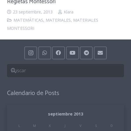
Regletas Montessori
23 septiembre, 2013
Klara
MATEMÁTICAS
,
MATERIALES
,
MATERIALES
MONTESSORI
Calendario de Posts
septiembre 2013
L
M
X
J
V
S
D