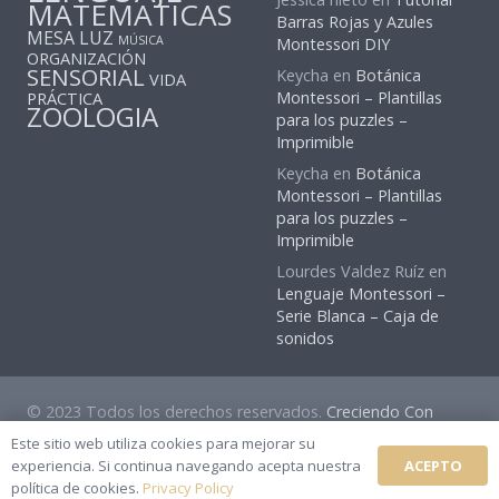
MATEMATICAS
Barras Rojas y Azules
MESA LUZ
MÚSICA
Montessori DIY
ORGANIZACIÓN
SENSORIAL
Keycha
en
Botánica
VIDA
PRÁCTICA
Montessori – Plantillas
ZOOLOGIA
para los puzzles –
Imprimible
Keycha
en
Botánica
Montessori – Plantillas
para los puzzles –
Imprimible
Lourdes Valdez Ruíz
en
Lenguaje Montessori –
Serie Blanca – Caja de
sonidos
© 2023 Todos los derechos reservados.
Creciendo Con
Montessori
Este sitio web utiliza cookies para mejorar su
ACEPTO
experiencia. Si continua navegando acepta nuestra
Política Privacidad
|
Contacto
|
Acerca de
|
Suscribirse
política de cookies.
Privacy Policy