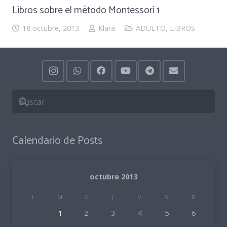
Libros sobre el método Montessori 1
18 octubre, 2013
Klara
ADULTO
,
LIBROS
Calendario de Posts
octubre 2013
L
M
X
J
V
S
D
1
2
3
4
5
6