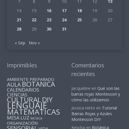
7
8
9
10
11
12
13
14
15
16
17
18
19
20
21
22
23
24
25
26
27
28
29
30
31
« Sep
Nov »
Imprimibles
Comentarios
recientes
AMBIENTE PREPARADO
BOTANICA
AULA
Jacqueline
en
Qué son las
CALENDARIOS
barras rojas Montessori y
CIENCIAS
CULTURAL
DIY
cómo las utilizamos
LENGUAJE
Jessica nieto
en
Tutorial
MATEMATICAS
Barras Rojas y Azules
MESA LUZ
MÚSICA
Montessori DIY
ORGANIZACIÓN
SENSORIAL
Keycha
en
Botánica
VIDA