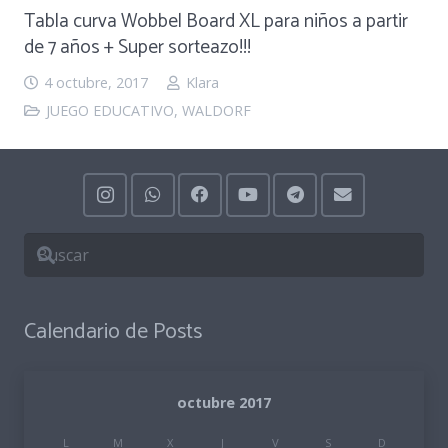
Tabla curva Wobbel Board XL para niños a partir
de 7 años + Super sorteazo!!!
4 octubre, 2017
Klara
JUEGO EDUCATIVO
,
WALDORF
Calendario de Posts
octubre 2017
L
M
X
J
V
S
D