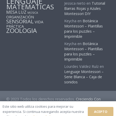
LENGUAJE
Jessica nieto
en
Tutorial
MATEMATICAS
Barras Rojas y Azules
MESA LUZ
MÚSICA
Montessori DIY
ORGANIZACIÓN
SENSORIAL
Keycha
en
Botánica
VIDA
PRÁCTICA
Montessori – Plantillas
ZOOLOGIA
para los puzzles –
Imprimible
Keycha
en
Botánica
Montessori – Plantillas
para los puzzles –
Imprimible
Lourdes Valdez Ruíz
en
Lenguaje Montessori –
Serie Blanca – Caja de
sonidos
© 2023 Todos los derechos reservados.
Creciendo Con
Montessori
Este sitio web utiliza cookies para mejorar su
ACEPTO
experiencia. Si continua navegando acepta nuestra
Política Privacidad
|
Contacto
|
Acerca de
|
Suscribirse