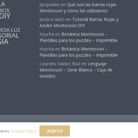
LA
Jacqueline
en
Qué son las barras rojas
RIOS
Montessori y cómo las utilizamos
DIY
Jessica nieto
en
Tutorial Barras Rojas y
Azules Montessori DIY
ESA LUZ
SORIAL
Keycha
en
Botánica Montessori –
IA
Plantillas para los puzzles – Imprimible
Keycha
en
Botánica Montessori –
Plantillas para los puzzles – Imprimible
Lourdes Valdez Ruíz
en
Lenguaje
Montessori – Serie Blanca – Caja de
sonidos
Política Privacidad
|
Contacto
|
Acerca de
|
Suscribirse
ACEPTO
okies.
Privacy Policy