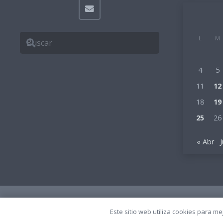
L
M
4
5
11
12
18
19
25
26
« Abr
© 2023 Todos los derechos reservados.
Creciendo Con Monte
Este sitio web utiliza cookies para m