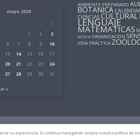
AU
AMBIENTE PREPARADO
BOTANICA
CALENDA
mayo 2020
CULTURAL
CIENCIAS
LENGUAJE
X
J
V
S
D
MATEMATICAS
M
1
2
3
SEN
ORGANIZACIÓN
MÚSICA
ZOOLOG
VIDA PRÁCTICA
6
7
8
9
10
13
14
15
16
17
20
21
22
23
24
27
28
29
30
31
Jun »
ssori
ejorar su experiencia. Si continua navegando acepta nuestra política de co