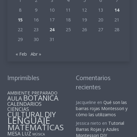
1
2
3
4
5
6
7
8
9
10
11
12
13
14
15
16
17
18
19
20
21
22
23
24
25
26
27
28
29
30
31
« Feb
Abr »
Imprimibles
Comentarios
recientes
AMBIENTE PREPARADO
BOTANICA
AULA
Jacqueline
en
Qué son las
CALENDARIOS
barras rojas Montessori y
CIENCIAS
CULTURAL
DIY
cómo las utilizamos
LENGUAJE
Jessica nieto
en
Tutorial
MATEMATICAS
Barras Rojas y Azules
MESA LUZ
MÚSICA
Montessori DIY