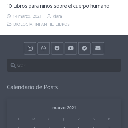
10 Libros para niños sobre el cuerpo humano
14 marzo, 2021
Klara
BIOLOGÍA
,
INFANTIL
,
LIBROS
Calendario de Posts
marzo 2021
L
M
X
J
V
S
D