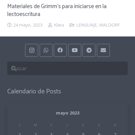
Materiales de Grimm’s para iniciarse en la
lectoescritura
24 mayo, 2023
Klara
LENGUAJE
,
WALDORF
Calendario de Posts
mayo 2023
L
M
X
J
V
S
D
1
2
3
4
5
6
7