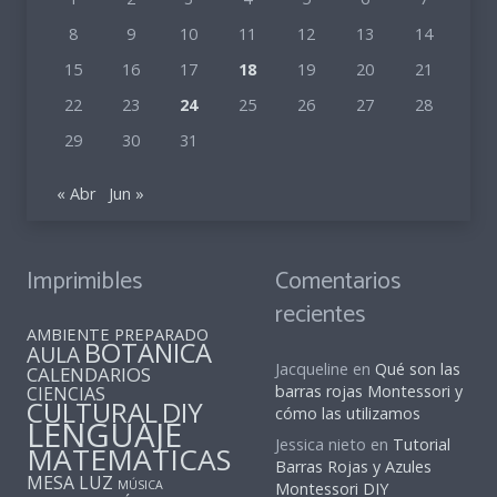
8
9
10
11
12
13
14
15
16
17
18
19
20
21
22
23
24
25
26
27
28
29
30
31
« Abr
Jun »
Imprimibles
Comentarios
recientes
AMBIENTE PREPARADO
BOTANICA
AULA
Jacqueline
en
Qué son las
CALENDARIOS
barras rojas Montessori y
CIENCIAS
CULTURAL
DIY
cómo las utilizamos
LENGUAJE
Jessica nieto
en
Tutorial
MATEMATICAS
Barras Rojas y Azules
MESA LUZ
MÚSICA
Montessori DIY