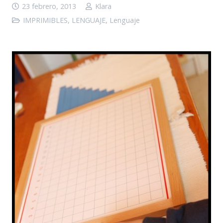
23 febrero, 2013
Klara
IMPRIMIBLES
,
LENGUAJE
,
Lenguaje