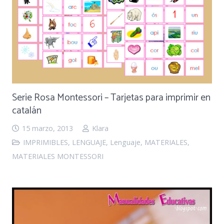
Serie Rosa Montessori – Tarjetas para imprimir en
catalán
15 marzo, 2013
Klara
IMPRIMIBLES
,
LENGUAJE
,
Lenguaje
,
MATERIALES
,
MATERIALES MONTESSORI