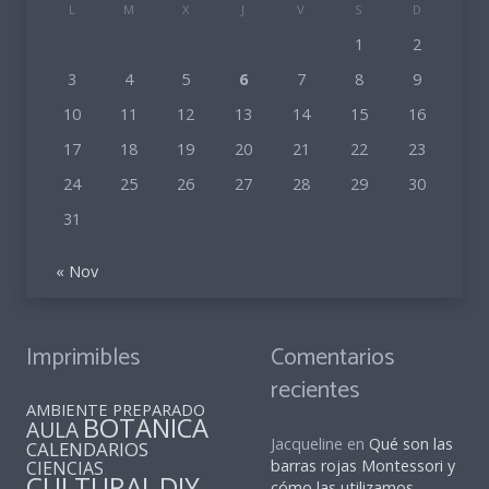
L
M
X
J
V
S
D
1
2
3
4
5
6
7
8
9
10
11
12
13
14
15
16
17
18
19
20
21
22
23
24
25
26
27
28
29
30
31
« Nov
Imprimibles
Comentarios
recientes
AMBIENTE PREPARADO
BOTANICA
AULA
Jacqueline
en
Qué son las
CALENDARIOS
barras rojas Montessori y
CIENCIAS
CULTURAL
DIY
cómo las utilizamos