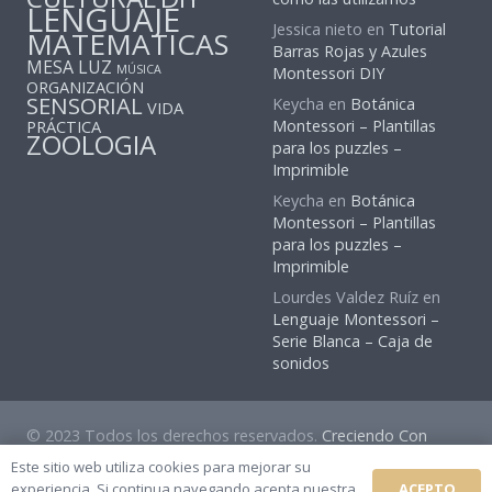
LENGUAJE
Jessica nieto
en
Tutorial
MATEMATICAS
Barras Rojas y Azules
MESA LUZ
MÚSICA
Montessori DIY
ORGANIZACIÓN
SENSORIAL
Keycha
en
Botánica
VIDA
PRÁCTICA
Montessori – Plantillas
ZOOLOGIA
para los puzzles –
Imprimible
Keycha
en
Botánica
Montessori – Plantillas
para los puzzles –
Imprimible
Lourdes Valdez Ruíz
en
Lenguaje Montessori –
Serie Blanca – Caja de
sonidos
© 2023 Todos los derechos reservados.
Creciendo Con
Montessori
Este sitio web utiliza cookies para mejorar su
ACEPTO
experiencia. Si continua navegando acepta nuestra