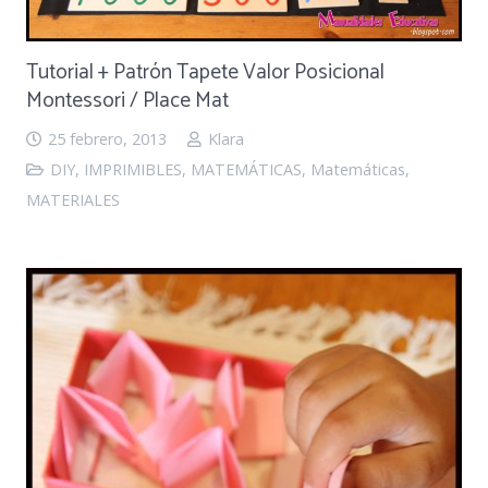
Tutorial + Patrón Tapete Valor Posicional
Montessori / Place Mat
25 febrero, 2013
Klara
DIY
,
IMPRIMIBLES
,
MATEMÁTICAS
,
Matemáticas
,
MATERIALES