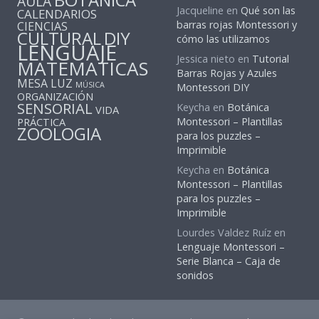
BOTANICA
AULA
Jacqueline
en
Qué son las
CALENDARIOS
barras rojas Montessori y
CIENCIAS
CULTURAL
DIY
cómo las utilizamos
LENGUAJE
Jessica nieto
en
Tutorial
MATEMATICAS
Barras Rojas y Azules
MESA LUZ
MÚSICA
Montessori DIY
ORGANIZACIÓN
SENSORIAL
Keycha
en
Botánica
VIDA
PRÁCTICA
Montessori – Plantillas
ZOOLOGIA
para los puzzles –
Imprimible
Keycha
en
Botánica
Montessori – Plantillas
para los puzzles –
Imprimible
Lourdes Valdez Ruíz
en
Lenguaje Montessori –
Serie Blanca – Caja de
sonidos