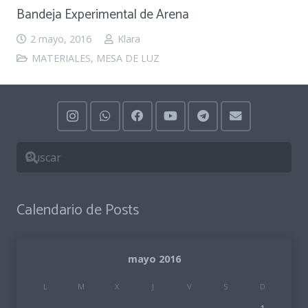
Bandeja Experimental de Arena
2 mayo, 2016
Klara
MATERIALES
,
MESA DE LUZ
Calendario de Posts
mayo 2016
L
M
X
J
V
S
D