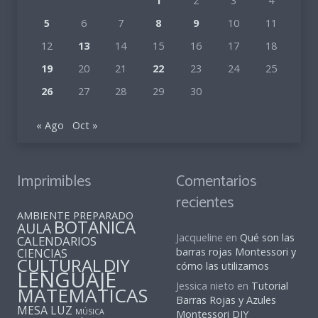
1
2
3
4
5
6
7
8
9
10
11
12
13
14
15
16
17
18
19
20
21
22
23
24
25
26
27
28
29
30
« Ago
Oct »
Imprimibles
Comentarios
recientes
AMBIENTE PREPARADO
BOTANICA
AULA
Jacqueline
en
Qué son las
CALENDARIOS
barras rojas Montessori y
CIENCIAS
CULTURAL
DIY
cómo las utilizamos
LENGUAJE
Jessica nieto
en
Tutorial
MATEMATICAS
Barras Rojas y Azules
MESA LUZ
MÚSICA
Montessori DIY