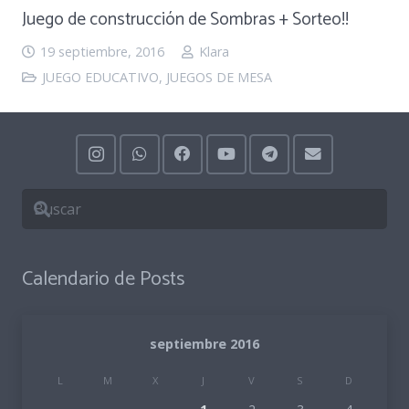
Juego de construcción de Sombras + Sorteo!!
19 septiembre, 2016
Klara
JUEGO EDUCATIVO
,
JUEGOS DE MESA
Calendario de Posts
septiembre 2016
L
M
X
J
V
S
D