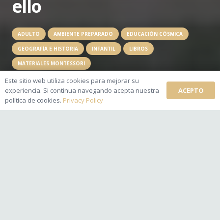
ello
ADULTO
AMBIENTE PREPARADO
EDUCACIÓN CÓSMICA
GEOGRAFÍA E HISTORIA
INFANTIL
LIBROS
MATERIALES MONTESSORI
Klara
Publicado:
hace 9 meses
Este sitio web utiliza cookies para mejorar su
ACEPTO
experiencia. Si continua navegando acepta nuestra
No hay comentarios
política de cookies.
Privacy Policy